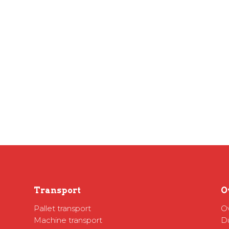
Transport
O
Pallet transport
O
Machine transport
D