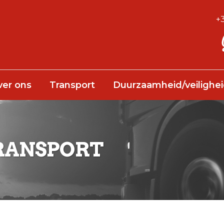
+3
ver ons
Transport
Duurzaamheid/veilighe
RANSPORT