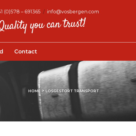
1 (0)578 – 691365
/
info@vosbergen.com
id
Contact
>
HOME
LOSGESTORT TRANSPORT