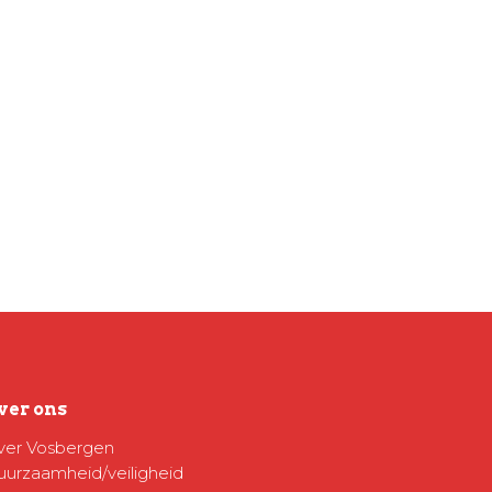
ver ons
ver Vosbergen
uurzaamheid/veiligheid